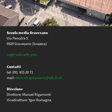
Scuola media Gravesano
Via Penodra 5
6929 Gravesano (Svizzera)
Login with adfs_edu
Contatti
tel: 091 815 20 71
mail:
decs-sm.gravesano@edu.ti.ch
Direzione
Direttore: Manuel Rigamonti
Vicedirettore: Ygor Romagna