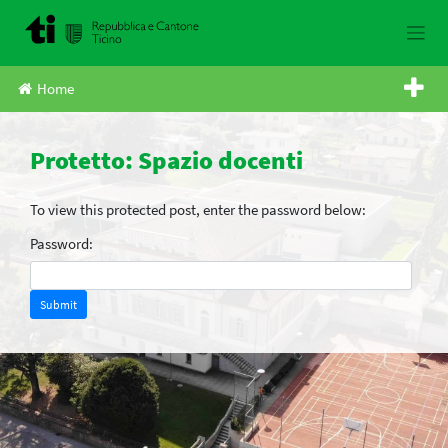
Skip
to
content
Home
Protetto: Spazio docenti
To view this protected post, enter the password below:
Password: