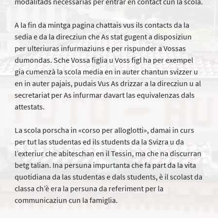
modalitads necessarias per entrar en contact cun la scola.
A la fin da mintga pagina chattais vus ils contacts da la
sedia e da la direcziun che As stat gugent a disposiziun
per ulteriuras infurmaziuns e per rispunder a Vossas
dumondas. Sche Vossa figlia u Voss figl ha per exempel
gia cumenzà la scola media en in auter chantun svizzer u
en in auter pajais, pudais Vus As drizzar a la direcziun u al
secretariat per As infurmar davart las equivalenzas dals
attestats.
La scola porscha in «corso per alloglotti», damai in curs
per tut las studentas ed ils students da la Svizra u da
l’exteriur che abiteschan en il Tessin, ma che na discurran
betg talian. Ina persuna impurtanta che fa part da la vita
quotidiana da las studentas e dals students, è il scolast da
classa ch’è era la persuna da referiment per la
communicaziun cun la famiglia.