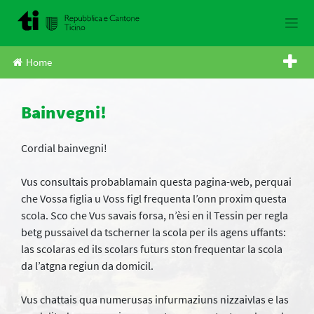
Skip
to
content
Home
Bainvegni!
Cordial bainvegni!
Vus consultais probablamain questa pagina-web, perquai
che Vossa figlia u Voss figl frequenta l’onn proxim questa
scola. Sco che Vus savais forsa, n’èsi en il Tessin per regla
betg pussaivel da tscherner la scola per ils agens uffants:
las scolaras ed ils scolars futurs ston frequentar la scola
da l’atgna regiun da domicil.
Vus chattais qua numerusas infurmaziuns nizzaivlas e las