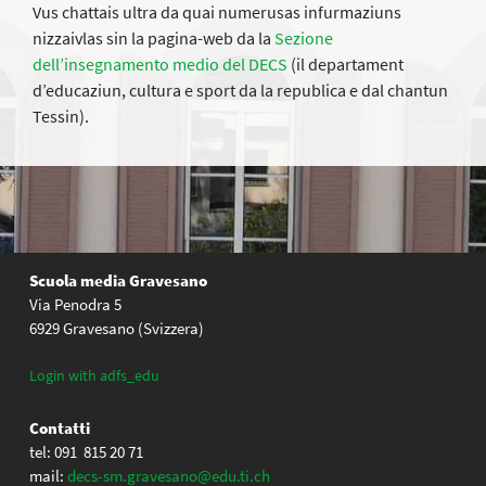
Vus chattais ultra da quai numerusas infurmaziuns
nizzaivlas sin la pagina-web da la
Sezione
dell’insegnamento medio del DECS
(il departament
d’educaziun, cultura e sport da la republica e dal chantun
Tessin).
Scuola media Gravesano
Via Penodra 5
6929 Gravesano (Svizzera)
Login with adfs_edu
Contatti
tel: 091 815 20 71
mail:
decs-sm.gravesano@edu.ti.ch